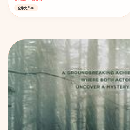
全集免费4K