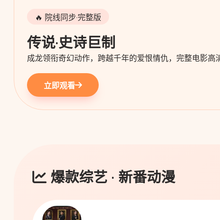
🔥 院线同步·完整版
传说·史诗巨制
成龙领衔奇幻动作，跨越千年的爱恨情仇，完整电影高
立即观看
爆款综艺 · 新番动漫