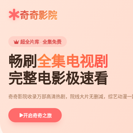
奇奇影院
超全片库 · 全集免费
畅刷
全集电视剧
完整电影极速看
奇奇影院收录万部高清热剧，院线大片无删减，综艺动漫一
开启奇奇之旅