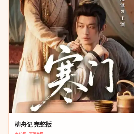
柳舟记·完整版
全40集 · 古装爱情