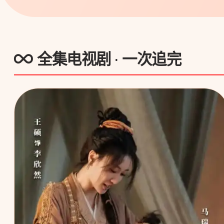
全集电视剧 · 一次追完