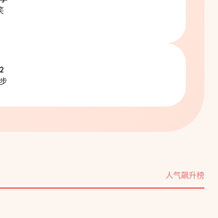
笑
2
同步
人气飙升榜